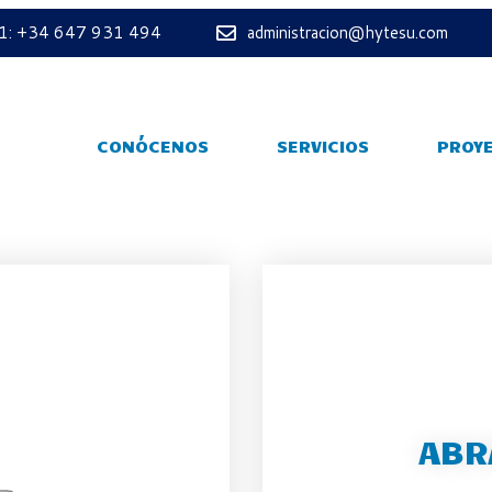
 1: +34 647 931 494
administracion@hytesu.com
CONÓCENOS
SERVICIOS
PROY
ABR