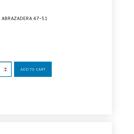
ABRAZADERA 47-51
10,80
€
ADD TO CART