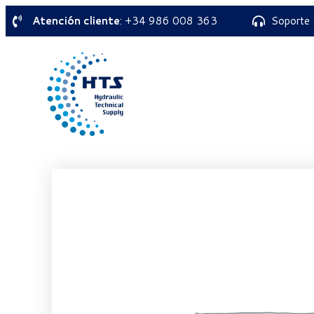
Atención cliente
: +34 986 008 363
Soporte