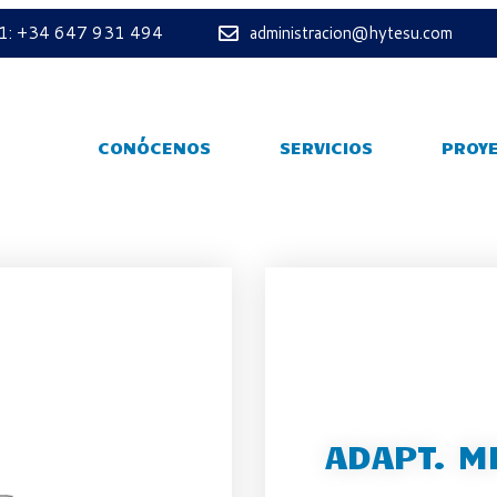
 1: +34 647 931 494
administracion@hytesu.com
CONÓCENOS
SERVICIOS
PROY
ADAPT. MF