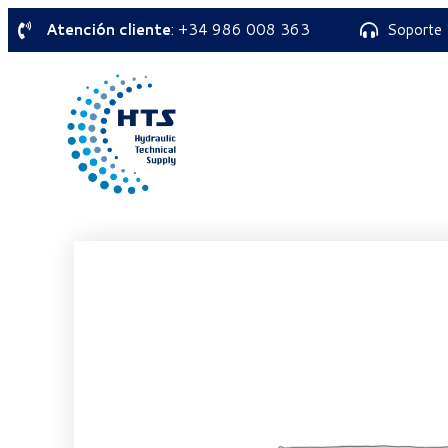
Atención cliente
: +34 986 008 363
Soporte