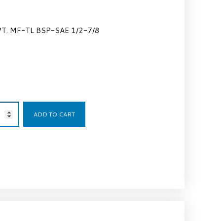
T. MF-TL BSP-SAE 1/2-7/8
5,52
€
ADD TO CART