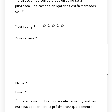
Tu dirección de correo electrónico no será
publicada.
Los campos obligatorios están marcados
con
*
Your rating
*
Your review
*
Name
*
Email
*
Guarda mi nombre, correo electrónico y web en
este navegador para la próxima vez que comente.