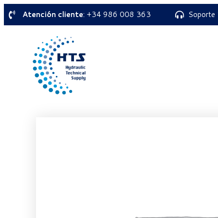
Atención cliente
: +34 986 008 363
Soporte