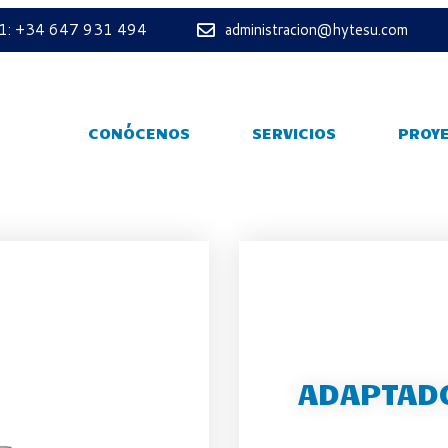
 1: +34 647 931 494
administracion@hytesu.com
CONÓCENOS
SERVICIOS
PROY
ADAPTADO