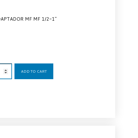
APTADOR MF MF 1/2-1″
19,27
€
ADD TO CART