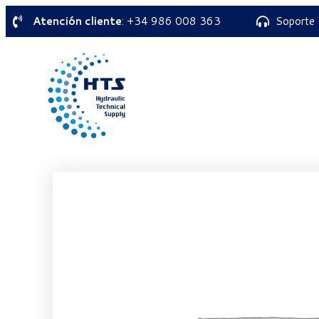
Atención cliente
: +34 986 008 363
Soporte