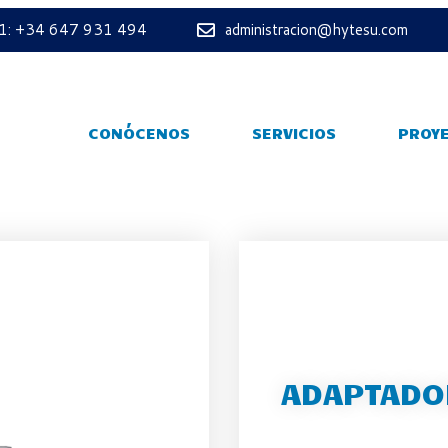
 1: +34 647 931 494
administracion@hytesu.com
CONÓCENOS
SERVICIOS
PROY
ADAPTADOR