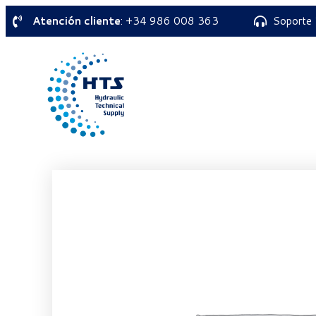
Atención cliente
: +34 986 008 363
Soporte