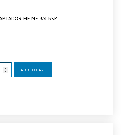
APTADOR MF MF 3/4 BSP
2,56
€
ADD TO CART