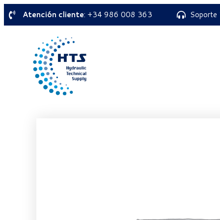
Atención cliente
: +34 986 008 363
Soporte