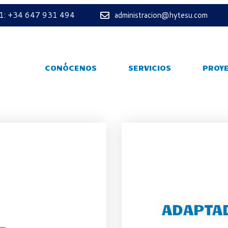
 1: +34 647 931 494
administracion@hytesu.com
CONÓCENOS
SERVICIOS
PROY
ADAPTAD