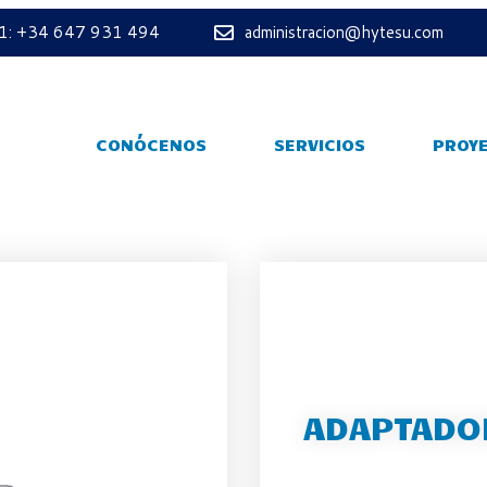
 1: +34 647 931 494
administracion@hytesu.com
CONÓCENOS
SERVICIOS
PROY
ADAPTADOR