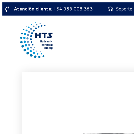
Atención cliente
: +34 986 008 363
Soporte