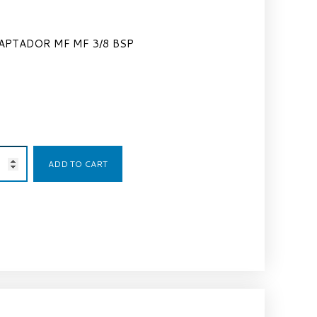
APTADOR MF MF 3/8 BSP
1,31
€
ADD TO CART