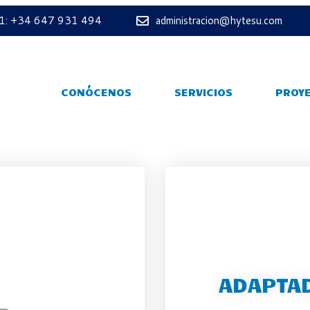
 1: +34 647 931 494
administracion@hytesu.com
CONÓCENOS
SERVICIOS
PROY
ADAPTAD