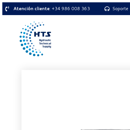
Atención cliente
: +34 986 008 363
Soporte