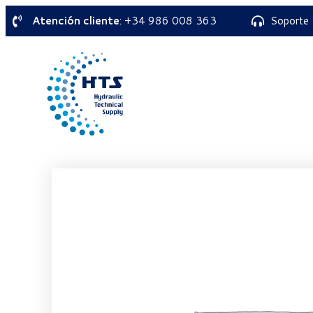
Atención cliente
: +34 986 008 363
Soporte