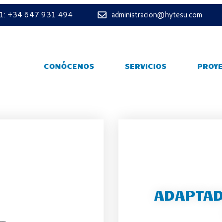
 1: +34 647 931 494
administracion@hytesu.com
CONÓCENOS
SERVICIOS
PROY
ADAPTAD