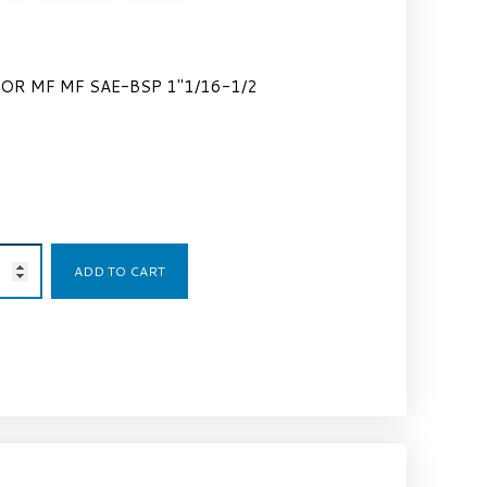
OR MF MF SAE-BSP 1″1/16-1/2
3,85
€
ADD TO CART