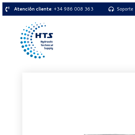
Atención cliente
: +34 986 008 363
Soporte