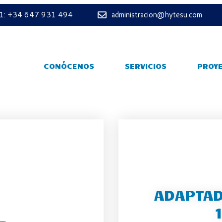
 1: +34 647 931 494
administracion@hytesu.com
CONÓCENOS
SERVICIOS
PROY
ADAPTAD