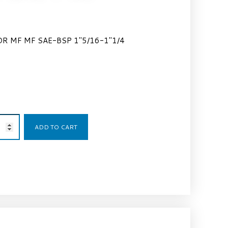
R MF MF SAE-BSP 1″5/16-1″1/4
17,65
€
ADD TO CART