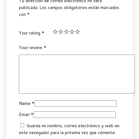
Tu dirección de correo electrónico no será
publicada.
Los campos obligatorios están marcados
con
*
Your rating
*
Your review
*
Name
*
Email
*
Guarda mi nombre, correo electrónico y web en
este navegador para la próxima vez que comente.