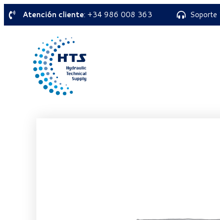
Atención cliente
: +34 986 008 363
Soporte