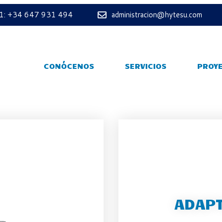
 1: +34 647 931 494
administracion@hytesu.com
CONÓCENOS
SERVICIOS
PROY
ADAPT