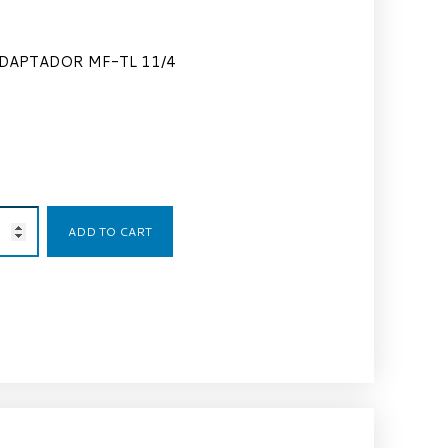
DAPTADOR MF-TL 11/4
63,77
€
ADD TO CART