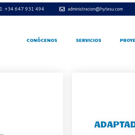
 1: +34 647 931 494
administracion@hytesu.com
CONÓCENOS
SERVICIOS
PROY
ADAPTAD