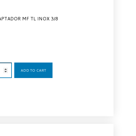
APTADOR MF TL INOX 3/8
12,41
€
ADD TO CART