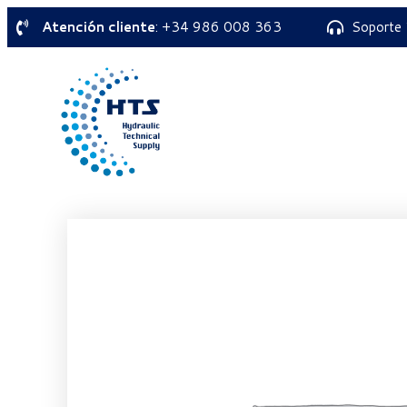
Atención cliente
: +34 986 008 363
Soporte