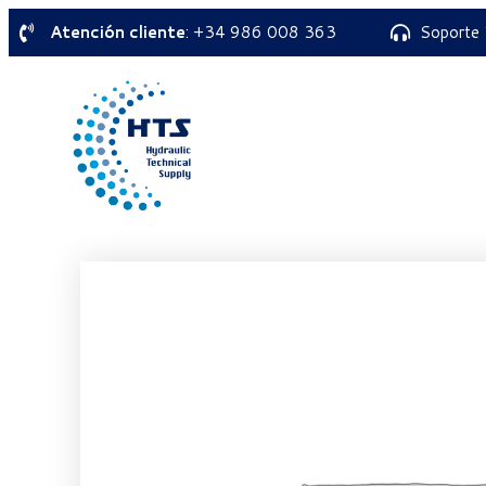
Atención cliente
: +34 986 008 363
Soporte