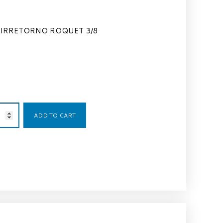
IRRETORNO ROQUET 3/8
42,34
€
ADD TO CART