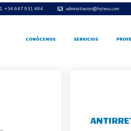
 1: +34 647 931 494
administracion@hytesu.com
CONÓCENOS
SERVICIOS
PROY
ANTIRRE