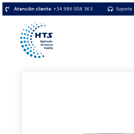
Atención cliente
: +34 986 008 363
Soporte