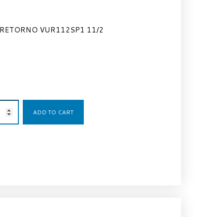
RETORNO VUR112SP1 11/2
56,50
€
ADD TO CART