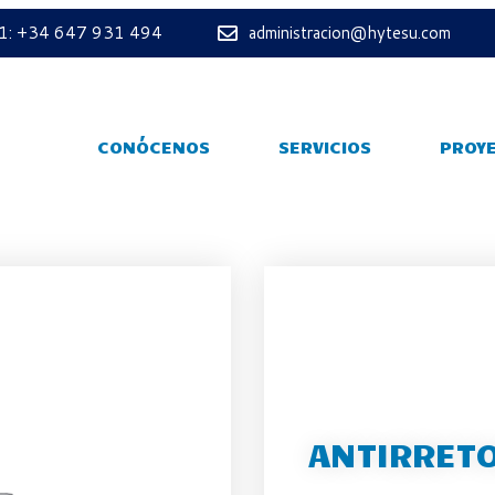
 1: +34 647 931 494
administracion@hytesu.com
CONÓCENOS
SERVICIOS
PROY
ANTIRRETO