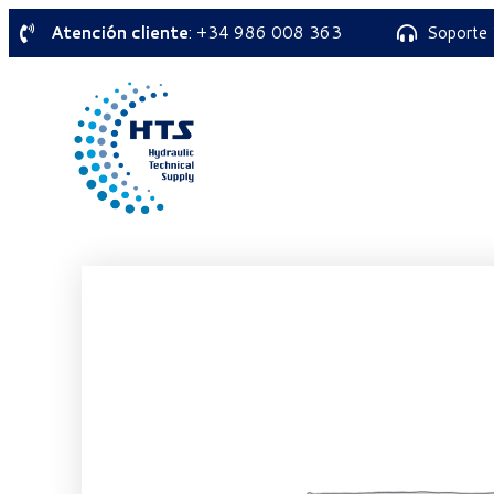
Atención cliente
: +34 986 008 363
Soporte