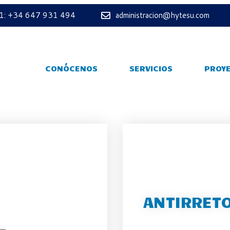
 1: +34 647 931 494
administracion@hytesu.com
CONÓCENOS
SERVICIOS
PROY
ANTIRRET