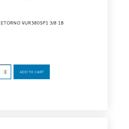
RETORNO VUR380SP1 3/8 1B
8,82
€
ADD TO CART