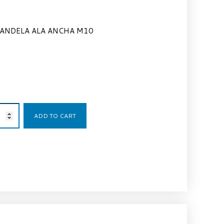
ANDELA ALA ANCHA M10
0,70
€
ADD TO CART