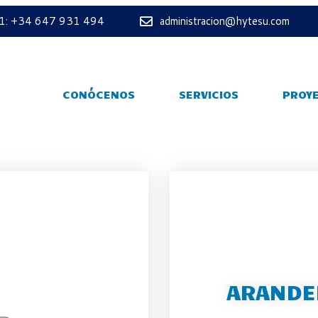
 1: +34 647 931 494
administracion@hytesu.com
CONÓCENOS
SERVICIOS
PROY
ARANDE