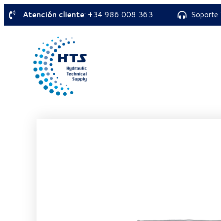
Atención cliente
: +34 986 008 363
Soporte