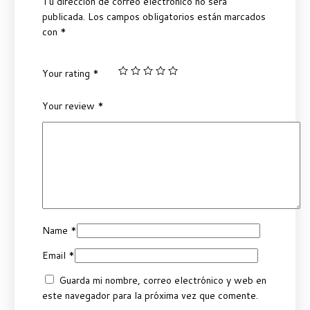
Tu dirección de correo electrónico no será
publicada.
Los campos obligatorios están marcados
con
*
Your rating
*
Your review
*
Name
*
Email
*
Guarda mi nombre, correo electrónico y web en
este navegador para la próxima vez que comente.