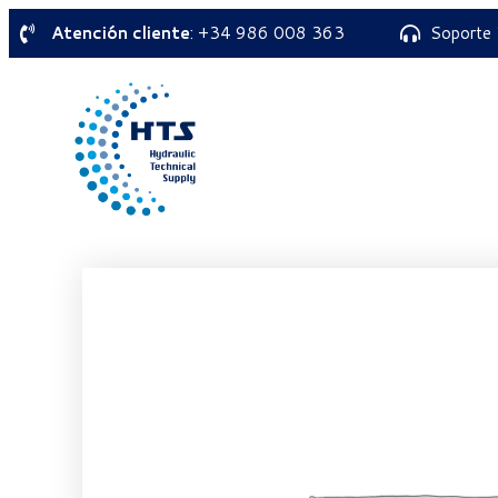
Atención cliente
: +34 986 008 363
Soporte