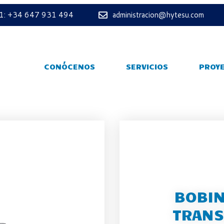
 1: +34 647 931 494
administracion@hytesu.com
CONÓCENOS
SERVICIOS
PROY
BOBIN
TRANS