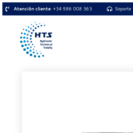
Atención cliente
: +34 986 008 363
Soporte