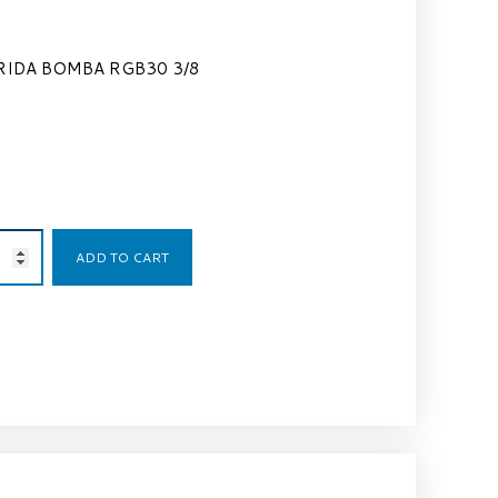
RIDA BOMBA RGB30 3/8
20,47
€
ADD TO CART