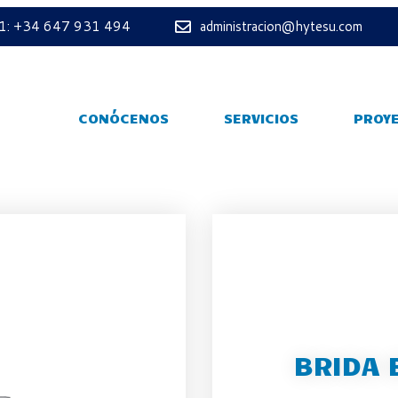
 1: +34 647 931 494
administracion@hytesu.com
CONÓCENOS
SERVICIOS
PROY
BRIDA 