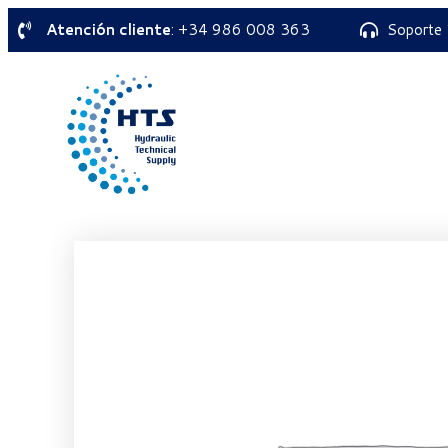
Atención cliente
: +34 986 008 363
Soporte