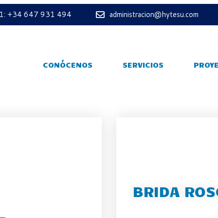
 1: +34 647 931 494
administracion@hytesu.com
CONÓCENOS
SERVICIOS
PROY
BRIDA ROS