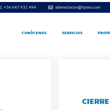
 1: +34 647 931 494
administracion@hytesu.com
CONÓCENOS
SERVICIOS
PROY
CIERRE