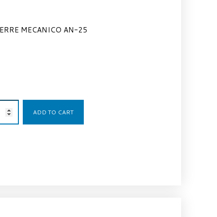
IERRE MECANICO AN-25
110,00
€
ADD TO CART