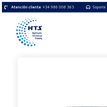
Atención cliente
: +34 986 008 363
Soporte