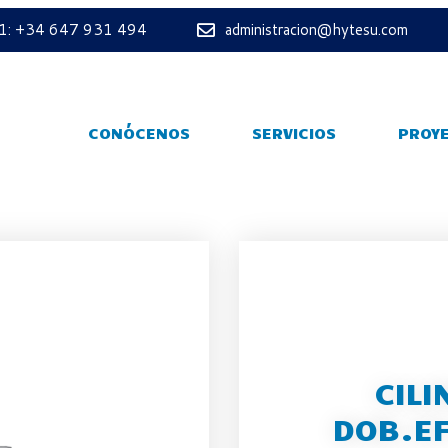
 1: +34 647 931 494
administracion@hytesu.com
CONÓCENOS
SERVICIOS
PROY
CILI
DOB.EF