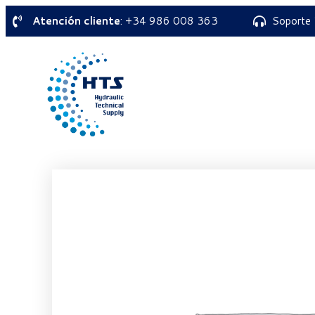
Atención cliente
: +34 986 008 363
Soporte