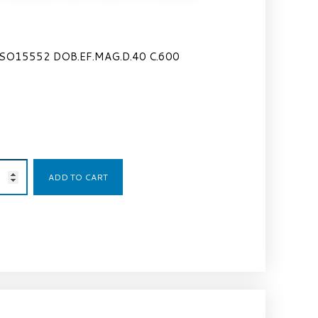
SO15552 DOB.EF.MAG.D.40 C.600
154,59
€
ADD TO CART