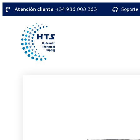
Atención cliente
: +34 986 008 363
Soporte