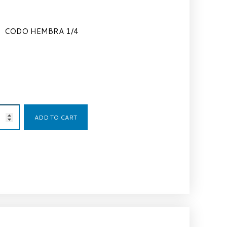
CODO HEMBRA 1/4
6,90
€
ADD TO CART