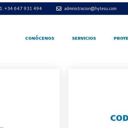
 1: +34 647 931 494
administracion@hytesu.com
CONÓCENOS
SERVICIOS
PROY
COD