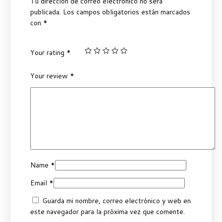
Tu dirección de correo electrónico no será
publicada.
Los campos obligatorios están marcados
con
*
Your rating
*
Your review
*
Name
*
Email
*
Guarda mi nombre, correo electrónico y web en
este navegador para la próxima vez que comente.