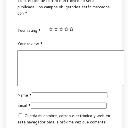
Tu dirección de correo electrónico no será
publicada.
Los campos obligatorios están marcados
con
*
Your rating
*
Your review
*
Name
*
Email
*
Guarda mi nombre, correo electrónico y web en
este navegador para la próxima vez que comente.