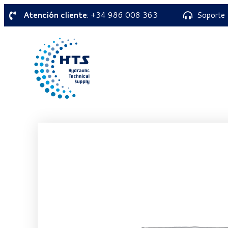
Atención cliente
: +34 986 008 363
Soporte