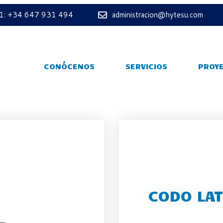
 1: +34 647 931 494
administracion@hytesu.com
CONÓCENOS
SERVICIOS
PROY
CODO LA