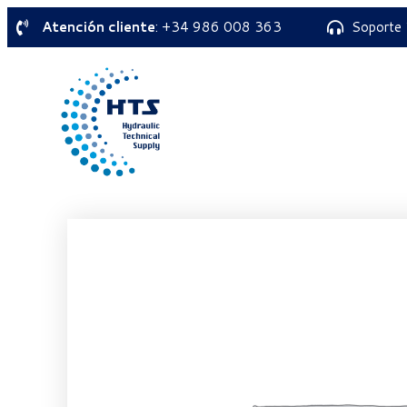
Atención cliente
: +34 986 008 363
Soporte