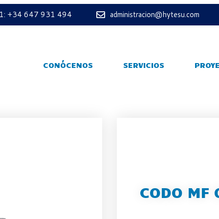
 1: +34 647 931 494
administracion@hytesu.com
CONÓCENOS
SERVICIOS
PROY
CODO MF 