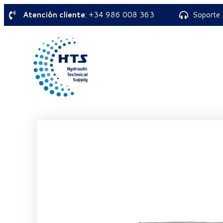
Atención cliente
: +34 986 008 363
Soporte