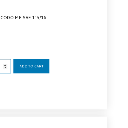
CODO MF SAE 1″5/16
26,69
€
ADD TO CART