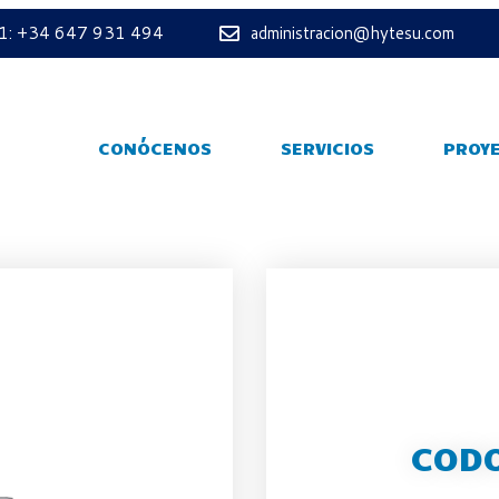
 1: +34 647 931 494
administracion@hytesu.com
CONÓCENOS
SERVICIOS
PROY
CODO