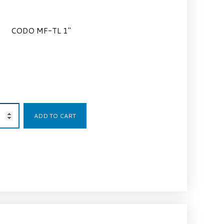
CODO MF-TL 1″
80,05
€
ADD TO CART