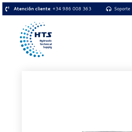
Atención cliente
: +34 986 008 363
Soporte