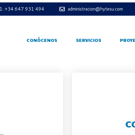
 1: +34 647 931 494
administracion@hytesu.com
CONÓCENOS
SERVICIOS
PROY
C