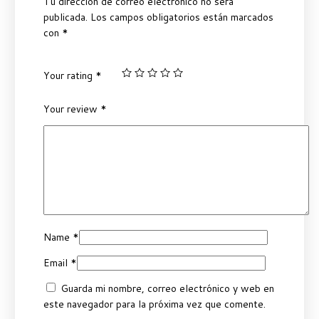
Tu dirección de correo electrónico no será
publicada.
Los campos obligatorios están marcados
con
*
Your rating
*
Your review
*
Name
*
Email
*
Guarda mi nombre, correo electrónico y web en
este navegador para la próxima vez que comente.