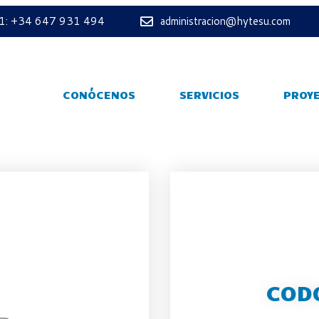
 1: +34 647 931 494
administracion@hytesu.com
CONÓCENOS
SERVICIOS
PROY
CODO