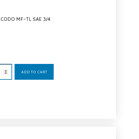
CODO MF-TL SAE 3/4
5,33
€
ADD TO CART