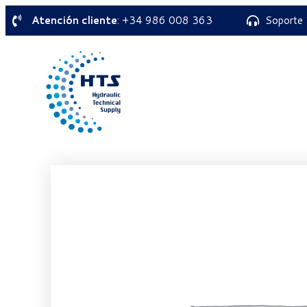
Atención cliente
: +34 986 008 363
Soporte