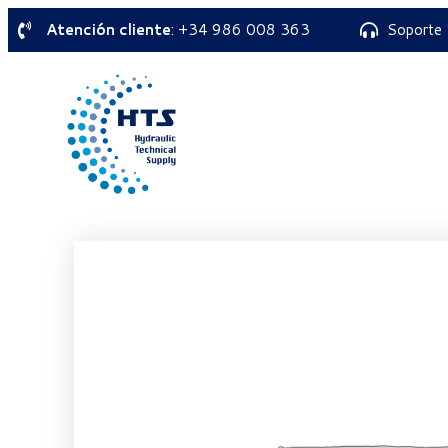
Atención cliente
: +34 986 008 363
Soporte