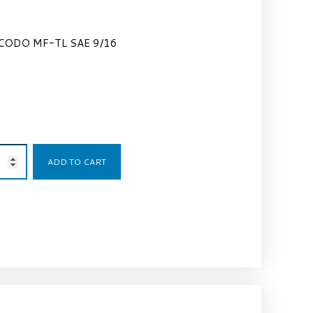
CODO MF-TL SAE 9/16
5,81
€
ADD TO CART