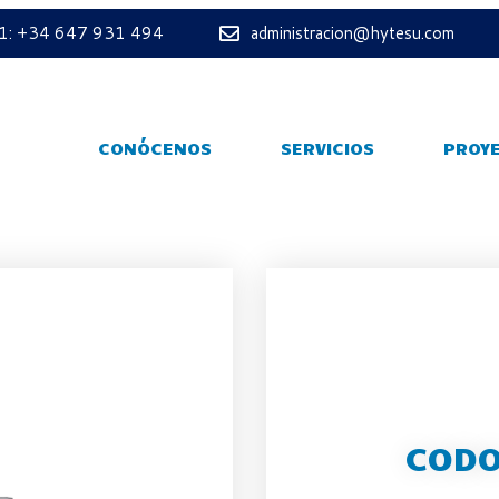
 1: +34 647 931 494
administracion@hytesu.com
CONÓCENOS
SERVICIOS
PROY
CODO