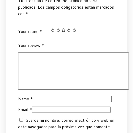
Tu dirección de correo electrónico no será
publicada.
Los campos obligatorios están marcados
con
*
Your rating
*
Your review
*
Name
*
Email
*
Guarda mi nombre, correo electrónico y web en
este navegador para la próxima vez que comente.