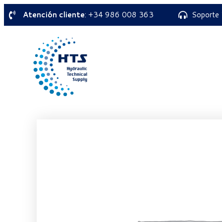
Atención cliente
: +34 986 008 363
Soporte