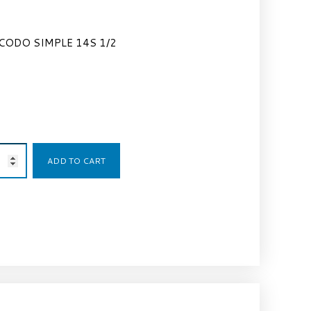
CODO SIMPLE 14S 1/2
10,20
€
ADD TO CART