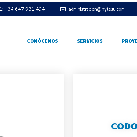
 1: +34 647 931 494
administracion@hytesu.com
CONÓCENOS
SERVICIOS
PROY
CODO