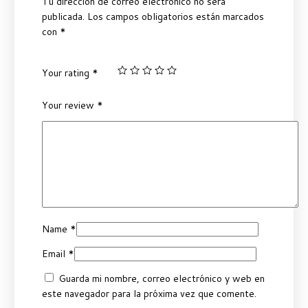
Tu dirección de correo electrónico no será
publicada.
Los campos obligatorios están marcados
con
*
Your rating
*
Your review
*
Name
*
Email
*
Guarda mi nombre, correo electrónico y web en
este navegador para la próxima vez que comente.