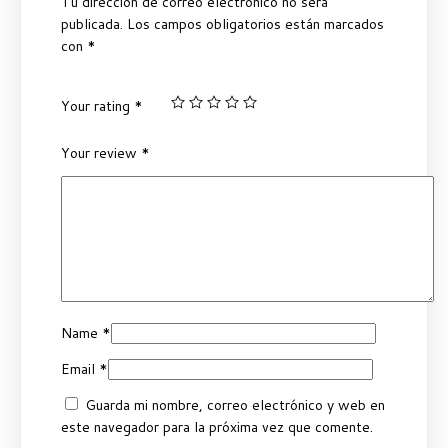
Tu dirección de correo electrónico no será
publicada.
Los campos obligatorios están marcados
con
*
Your rating
*
Your review
*
Name
*
Email
*
Guarda mi nombre, correo electrónico y web en
este navegador para la próxima vez que comente.