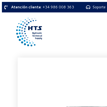
Atención cliente
: +34 986 008 363
Soporte