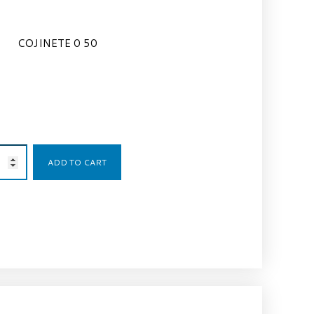
COJINETE 0 50
112,25
€
ADD TO CART