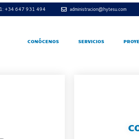
 1: +34 647 931 494
administracion@hytesu.com
CONÓCENOS
SERVICIOS
PROY
C