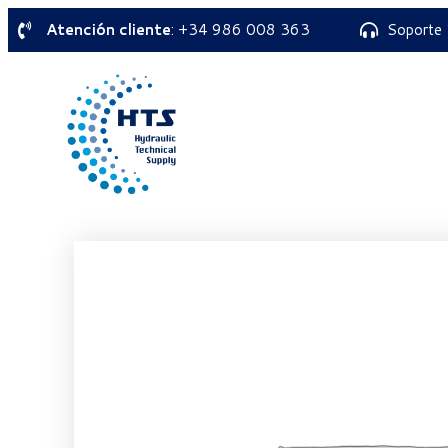
Atención cliente
: +34 986 008 363
Soporte