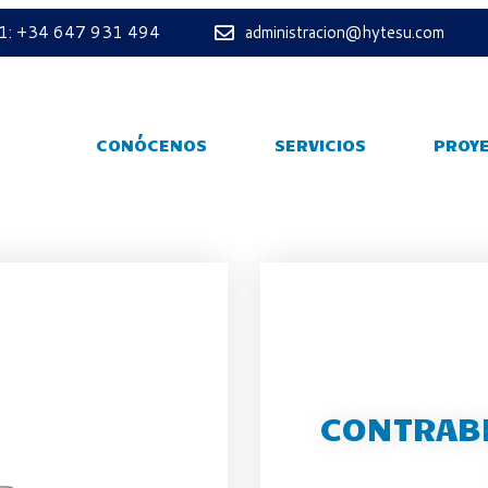
 1: +34 647 931 494
administracion@hytesu.com
CONÓCENOS
SERVICIOS
PROY
CONTRAB