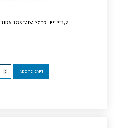
IDA ROSCADA 3000 LBS 3″1/2
93,22
€
ADD TO CART