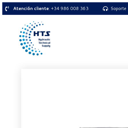
Atención cliente
: +34 986 008 363
Soporte