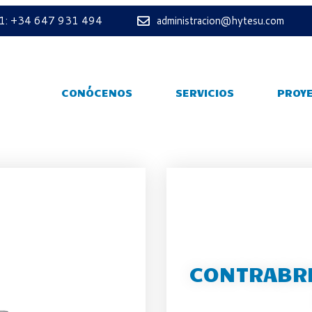
 1: +34 647 931 494
administracion@hytesu.com
CONÓCENOS
SERVICIOS
PROY
CONTRABRI