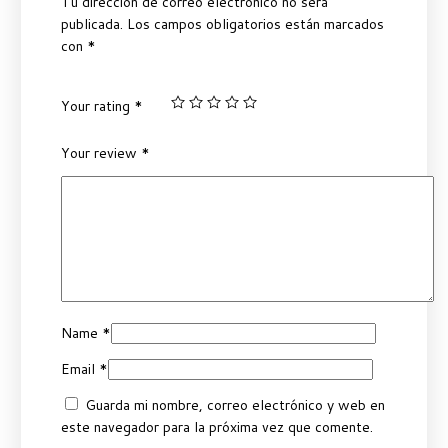
Tu dirección de correo electrónico no será
publicada.
Los campos obligatorios están marcados
con
*
Your rating
*
Your review
*
Name
*
Email
*
Guarda mi nombre, correo electrónico y web en
este navegador para la próxima vez que comente.