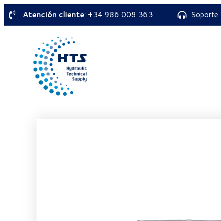
Atención cliente
: +34 986 008 363
Soporte