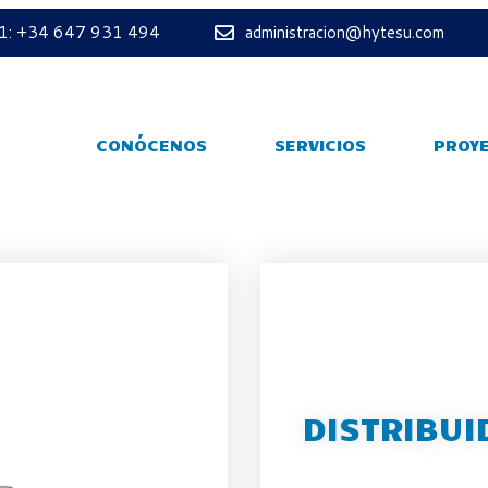
 1: +34 647 931 494
administracion@hytesu.com
CONÓCENOS
SERVICIOS
PROY
DISTRIBUI