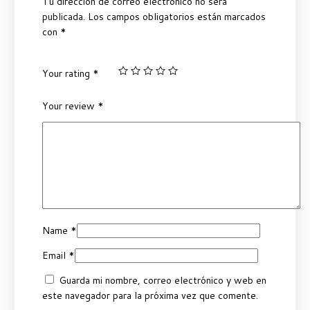
Tu dirección de correo electrónico no será
publicada.
Los campos obligatorios están marcados
con
*
Your rating
*
Your review
*
Name
*
Email
*
Guarda mi nombre, correo electrónico y web en
este navegador para la próxima vez que comente.