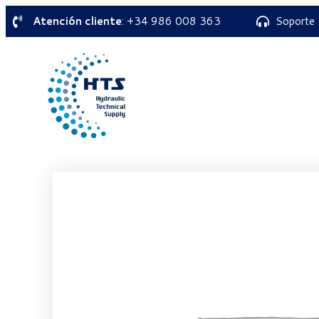
Atención cliente
: +34 986 008 363
Soporte