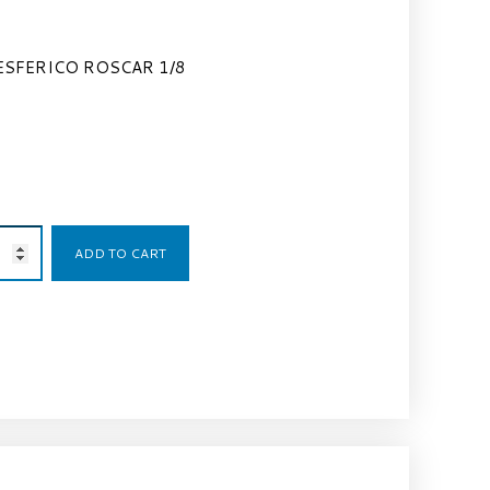
ESFERICO ROSCAR 1/8
3,53
€
ADD TO CART