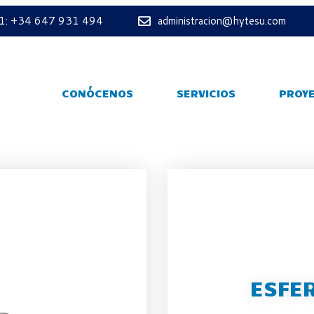
 1: +34 647 931 494
administracion@hytesu.com
CONÓCENOS
SERVICIOS
PROY
ESFE