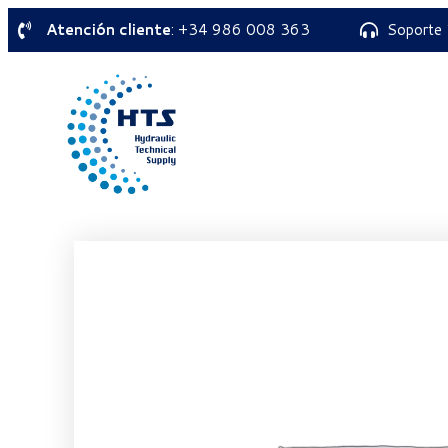
Atención cliente
: +34 986 008 363
Soporte