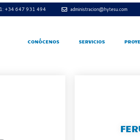
 1: +34 647 931 494
administracion@hytesu.com
CONÓCENOS
SERVICIOS
PROY
FER