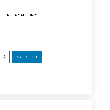
FERULA SAE 20MM
3,97
€
ADD TO CART