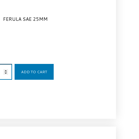
FERULA SAE 25MM
4,31
€
ADD TO CART