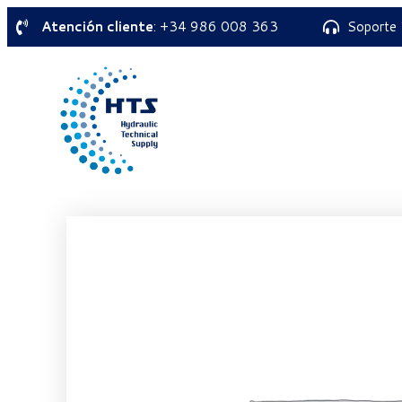
Atención cliente
: +34 986 008 363
Soporte