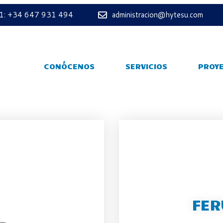
 1: +34 647 931 494
administracion@hytesu.com
CONÓCENOS
SERVICIOS
PROY
FER