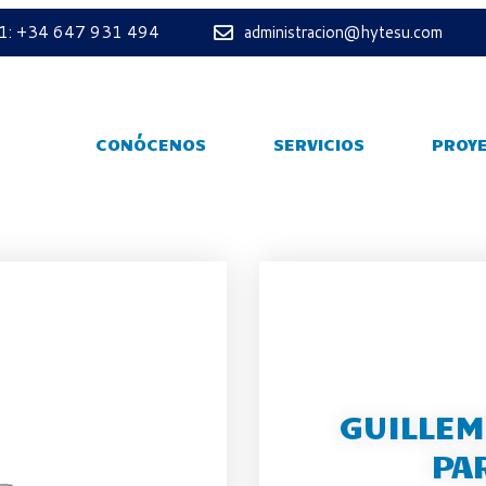
 1: +34 647 931 494
administracion@hytesu.com
CONÓCENOS
SERVICIOS
PROY
GUILLEM
PA