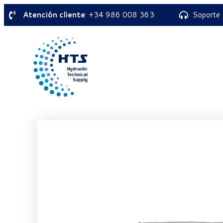
Atención cliente
: +34 986 008 363
Soporte