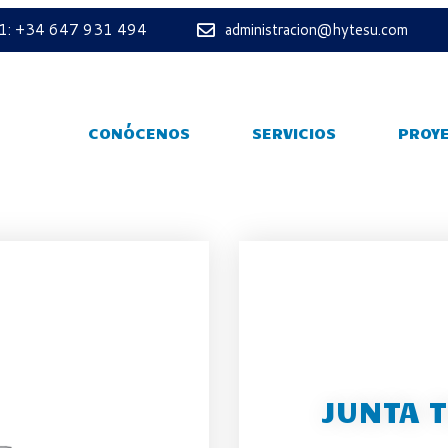
 1: +34 647 931 494
administracion@hytesu.com
CONÓCENOS
SERVICIOS
PROY
JUNTA 