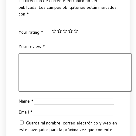
Tu dirección de correo electrónico no será
publicada.
Los campos obligatorios están marcados
con
*
Your rating
*
Your review
*
Name
*
Email
*
Guarda mi nombre, correo electrónico y web en
este navegador para la próxima vez que comente.